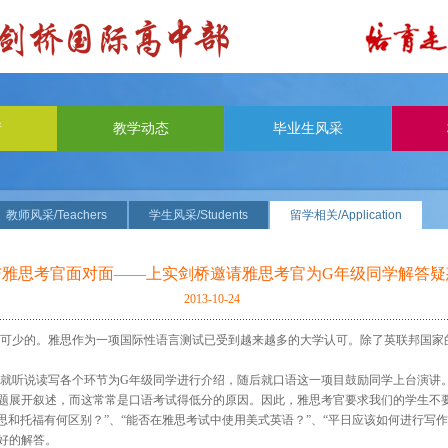
请
教学动态
毕业生风采
教师风采/Teachers
学生风采/Students
留学相关/Application
与雅思考官面对面——上实剑桥邀请雅思考官为G年级同学解答疑
2013-10-24
可少的。雅思作为一项国际性语言测试已受到越来越多的大学认可。除了英联邦国家
剑桥就听说读写各个环节为G年级同学进行介绍，随后就口语这一项目鼓励同学上台演讲
题展开叙述，而这常常是口语考试得低分的原因。因此，雅思考官要求我们的学生不要
思和托福有何区别？”、“能否在雅思考试中使用美式英语？”、“平日应该如何进行写
好的解答。