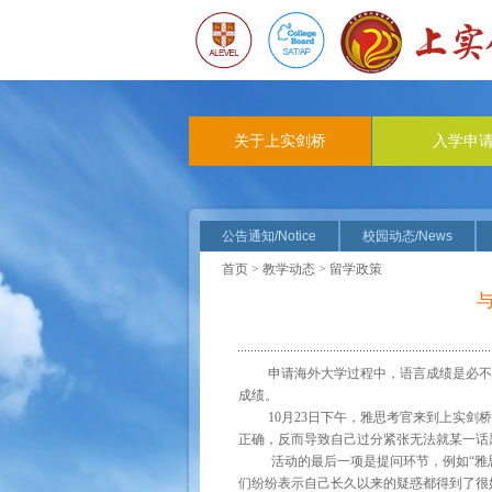
关于上实剑桥
入学申
公告通知/Notice
校园动态/News
首页
>
教学动态
> 留学政策
申请海外大学过程中，语言成绩是必不
成绩。
10月23日下午，雅思考官来到上实
正确，反而导致自己过分紧张无法就某一话
活动的最后一项是提问环节，例如“雅
们纷纷表示自己长久以来的疑惑都得到了很