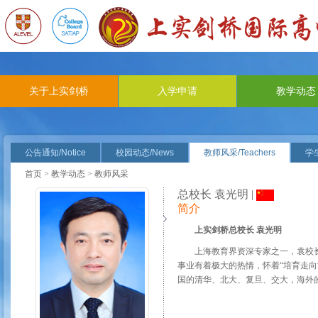
关于上实剑桥
入学申请
教学动态
公告通知/Notice
校园动态/News
教师风采/Teachers
学生
首页
>
教学动态
> 教师风采
总校长 袁光明 |
简介
上实剑桥总校长 袁光明
上海教育界资深专家之一，袁校
事业有着极大的热情，怀着“培育走
国的清华、北大、复旦、交大，海外