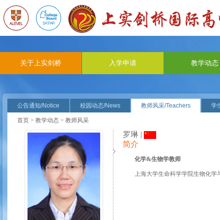
关于上实剑桥
入学申请
教学动态
公告通知/Notice
校园动态/News
教师风采/Teachers
学生
首页
>
教学动态
> 教师风采
罗琳 |
简介
化学&生物学教师
上海大学生命科学学院生物化学