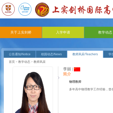
关于上实剑桥
入学申请
教学动态
公告通知/Notice
校园动态/News
教师风采/Teachers
学生
首页
>
教学动态
> 教师风采
李丽 |
简介
物理教师
多年高中物理教学工作经验，曾