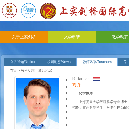
关于上实剑桥
入学申请
教学动态
公告通知/Notice
校园动态/News
教师风采/Teachers
学生
首页
>
教学动态
> 教师风采
R. Jansen |
简介
化学教师
上海复旦大学环境科学专业博士，阿
经验，喜欢激励学生，被学生评为最