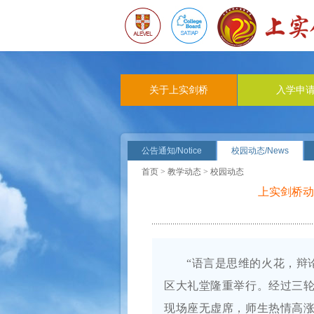
关于上实剑桥
入学申
公告通知/Notice
校园动态/News
首页
>
教学动态
> 校园动态
上实剑桥动
“语言是思维的火花，辩
区大礼堂隆重举行。经过三
现场座无虚席，师生热情高