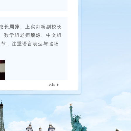
校长
周萍
、上实剑桥副校长
、数学组老师
殷烁
、中文组
细节，注重语言表达与临场
返回