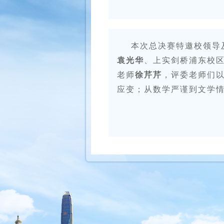
本次总决赛特邀校领导
袁光华
、上实剑桥浦东校
老师
徐芹芹
，评委老师们
应变；从数学严谨到文学