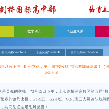
请
教学动态
毕业生风采
教师风采/Teachers
学生风采/Students
留学相关/Application
态|以言正声、听心立命，第五届“校长杯”辩论赛圆满落幕！（
2025-04-25
论是灵魂的交锋！”
3
月
15
日下午，上实剑桥浦东校区第五届“校
轮预赛的激烈比拼，
G1-5
班、
G2-1
班、
G2-3
班三支辩论队脱颖
涨，共同见证这场思辨盛宴！