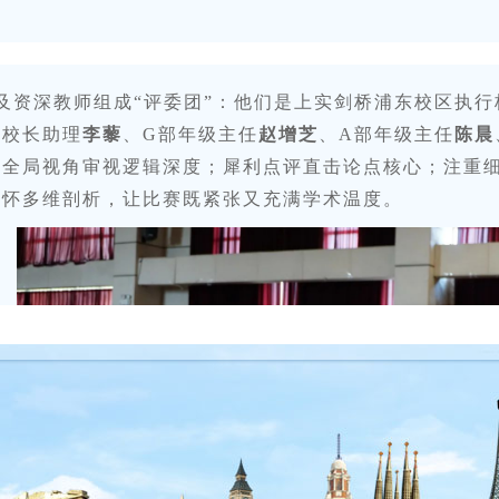
及资深教师组成“评委团”：他们是上实剑桥浦东校区执行
区校长助理
李藜
、G部年级主任
赵增芝
、A部年级主任
陈晨
以全局视角审视逻辑深度；犀利点评直击论点核心；注重
情怀多维剖析，让比赛既紧张又充满学术温度。