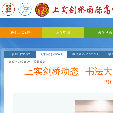
关于上实剑桥
入学申请
教学动态
公告通知/Notice
校园动态/News
教师风采/Teachers
学生
首页
>
教学动态
> 校园动态
上实剑桥动态 | 书
2