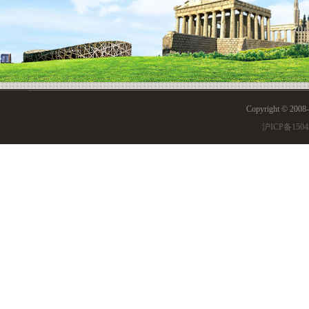
10月11日，上实剑
而至，正所谓字如其人
格。字，它以刚劲、明
Copyright © 200
态美、书法美。硬笔书
沪ICP备1504
丝绳，或如流星之轨迹
刚柔兼济，把无穷的韵
条之中。人，也是如此
正，若是字写得马马虎