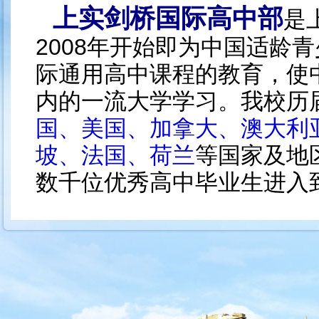
上实剑桥国际高中部
是
2008
年开始即为中国适龄青
际通用高中课程的教育，使
内的一流大学学习。我校历
国、美国、加拿大、澳大利
坡、法国、荷兰
等国家及地
数千位优秀高中毕业生进入
生录取院校可浏览我校官网
上实剑桥国际高中部目前
G1
高中学制，共设四个年级
的新生入学
采取
自主招生、