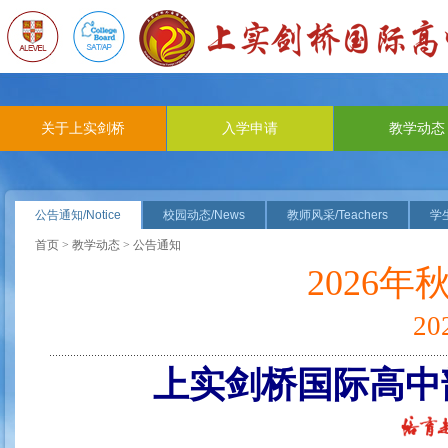
关于上实剑桥
入学申请
教学动态
公告通知/Notice
校园动态/News
教师风采/Teachers
学生
首页
>
教学动态
> 公告通知
2026
2
上实剑桥国际高中