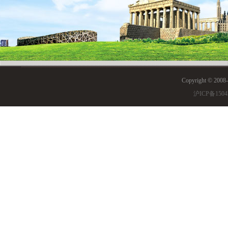
的学生须参加由我校组织的
2026
我校国际部
年秋季新
最后批次的补充录取考试时
一、入学考试安排
Copyright © 200
考试时间：
2026年7月11
沪ICP备1504
考试地点：
上实剑桥杨浦
车辆停放：自驾车辆请按
慢行。
二、招生对象
上实剑桥国际高中部按照英