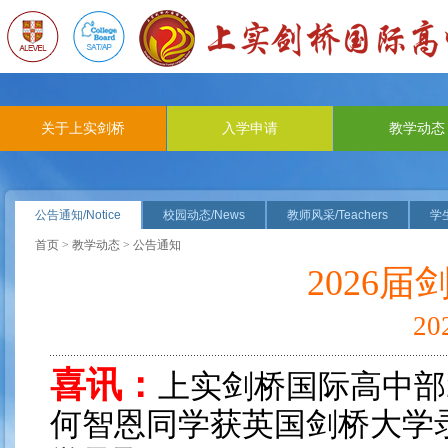
关于上实剑桥
入学申请
教学动态
公告通知/Notice
校园动态/News
教师风采/Teachers
学生
首页
>
教学动态
> 公告通知
2026
2
喜讯：
上实剑桥国际高中部
何智恩同学获英国剑桥大学