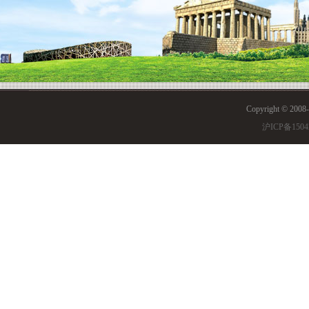
Copyright © 200
剑桥大学（University of C
沪ICP备1504
内最顶尖的高等学府之一，
二，经常位列榜首。剑桥大
相当深远，其培养和汇聚了
了牛顿、开尔文、麦克斯韦
霍金、达尔文、沃森、克里
灵、怀尔斯、华罗庚等科学
根、罗素、维特根斯坦等文