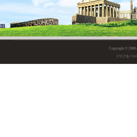
跟风，应从自己的实际情况
做好合理的考试安排，在申
到年底），各项考试比较密集
补考；2. 雅思或托福语言考试；
时间和精力有限的情况下，
Copyright © 200
做出优先安排和取舍。对于
沪ICP备1504
重要，希望同学们能够认真