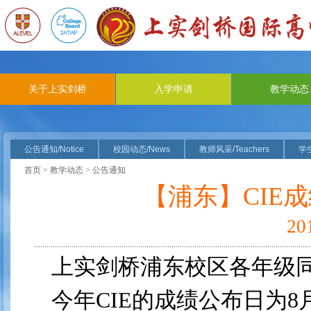
关于上实剑桥
入学申请
教学动态
公告通知/Notice
校园动态/News
教师风采/Teachers
学生
首页
>
教学动态
> 公告通知
【浦东】CIE
2
上实剑桥浦东校区各年级
今年CIE的成绩公布日为8