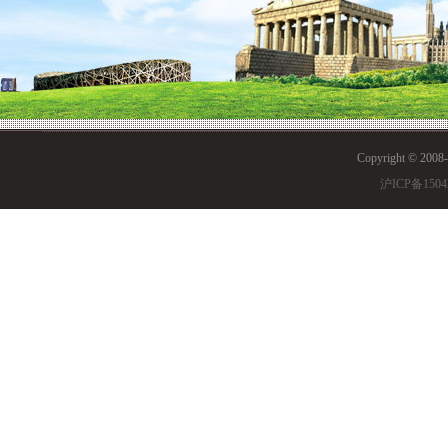
Copyright © 200
沪ICP备1504
谢尔丹学院
，作为世界
没有之一，全球的录取人
offer数量也在5-8份
的申请难度和杰出的专业
界的哈佛”。但是我一直
就热爱画画，我的书本