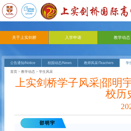
关于上实剑桥
入学申请
教学动态
公告通知/Notice
校园动态/News
教师风采/Teachers
学生
首页
>
教学动态
> 学生风采
上实剑桥学子风采|邵明
校历
2
邵明宇