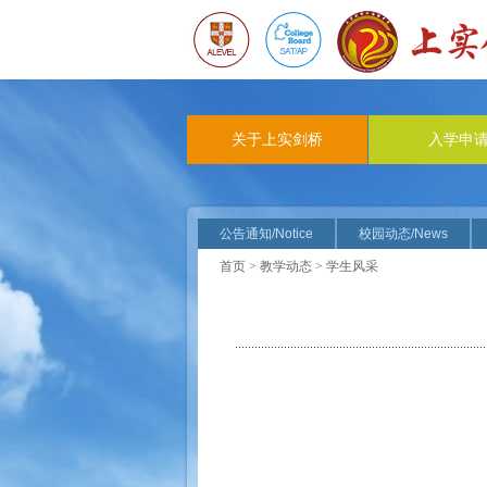
关于上实剑桥
入学申
公告通知/Notice
校园动态/News
首页
>
教学动态
> 学生风采