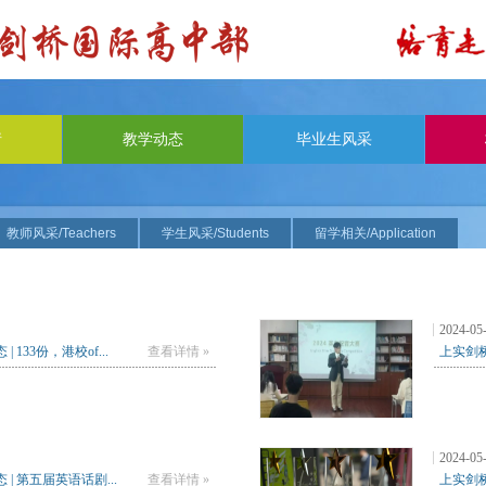
请
教学动态
毕业生风采
教师风采/Teachers
学生风采/Students
留学相关/Application
2024-05
 133份，港校of...
查看详情 »
上实剑桥
2024-05
| 第五届英语话剧...
查看详情 »
上实剑桥