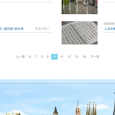
2024-04
| 第四届“校长杯...
查看详情 »
上实剑桥
上一页
6
7
8
9
10
11
12
13
14
下一页